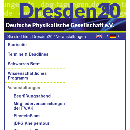
Dresden20
Deutsche Physikalische Gesellschaft e.V.
>
<
Sie sind hier:
Dresden20
/
Veranstaltungen
Navigation
Startseite
Termine & Deadlines
Schwarzes Brett
Wissenschaftliches
Programm
Veranstaltungen
Begrüßungsabend
Mitgliederversammlungen
der FV/AK
EinsteinSlam
jDPG Kneipentour