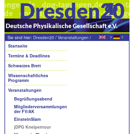
Dresden20
Deutsche Physikalische Gesellschaft e.V.
>
<
Sie sind hier:
Dresden20
/
Veranstaltungen
/
Navigation
jDPG Kneipentour
Startseite
Termine & Deadlines
Schwarzes Brett
Wissenschaftliches
Programm
Veranstaltungen
Begrüßungsabend
Mitgliederversammlungen
der FV/AK
EinsteinSlam
jDPG Kneipentour