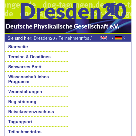
Dresden20
Deutsche Physikalische Gesellschaft e.V.
>
<
Sie sind hier:
Dresden20
/
Teilnehmerinfos
/
Navigation
Öffentliche Arbeitsbereiche
Startseite
Termine & Deadlines
Schwarzes Brett
Wissenschaftliches
Programm
Veranstaltungen
Registrierung
Reisekostenzuschuss
Tagungsort
Teilnehmerinfos