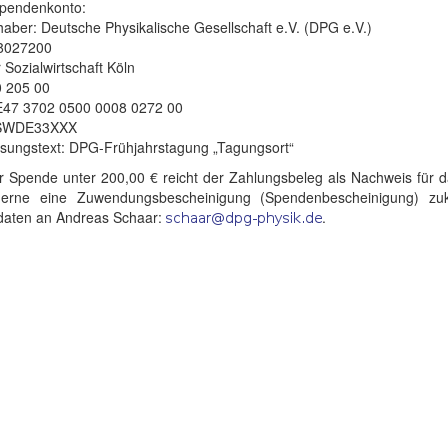
pendenkonto:
aber: Deutsche Physikalische Gesellschaft e.V. (DPG e.V.)
 8027200
 Sozialwirtschaft Köln
 205 00
47 3702 0500 0008 0272 00
SWDE33XXX
sungstext: DPG-Frühjahrstagung „Tagungsort“
er Spende unter 200,00 € reicht der Zahlungsbeleg als Nachweis für 
erne eine Zuwendungsbescheinigung (Spendenbescheinigung) zu
daten an Andreas Schaar:
.