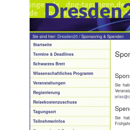
Dresden
Sie sind hier:
Dresden20
/
Sponsoring & Spenden
Navigation
Startseite
Spon
Termine & Deadlines
Schwarzes Brett
Wissenschaftliches Programm
Spon
Veranstaltungen
Sie hab
Veranst
Registrierung
Reisekostenzuschuss
Spen
Tagungsort
Sie ha
Teilnehmerinfos
Frühjahr