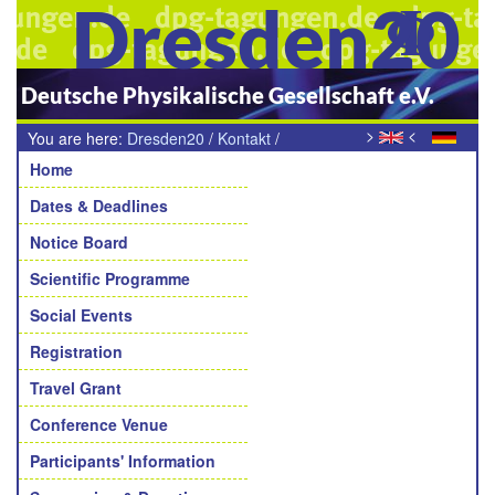
Dresden20
Deutsche Physikalische Gesellschaft e.V.
>
<
You are here:
Dresden20
/
Kontakt
/
Navigation
Teilnehmende Fachverbände
Home
Dates & Deadlines
Notice Board
Scientific Programme
Social Events
Registration
Travel Grant
Conference Venue
Participants' Information